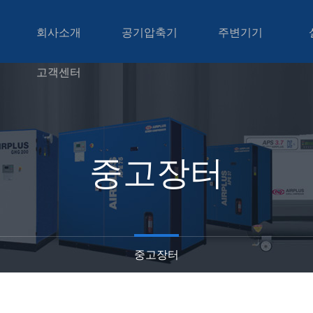
회사소개
공기압축기
주변기기
고객센터
CEO인사말
APD 시리즈
냉동식에어드라이어
회사연혁
VSD 시리즈
고온형에어드라이어
오시는길
GHG 시리즈
흡착식에어드라이어
공지사항
APS 시리즈
에프터쿨러
온라인 견적
중고장터
APE 시리즈
에어필터
자료실
엘레멘트
고객게시판
중고장터